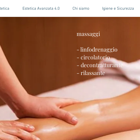
etica
Estetica Avanzata 4.0
Chi siamo
Igiene e Sicurezza
massaggi
- linfodrenaggio
- circolatorio
- decontratturante
- rilassante